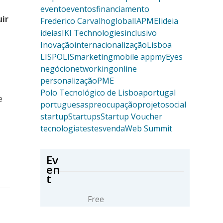
evento
eventos
financiamento
uir
Frederico Carvalho
global
IAPMEI
ideia
ideias
IKI Technologies
inclusivo
Inovação
internacionalização
Lisboa
LISPOLIS
marketing
mobile app
myEyes
negócio
networking
online
personalização
PME
Polo Tecnológico de Lisboa
portugal
e
portuguesas
preocupação
projeto
social
startup
Startups
Startup Voucher
tecnologia
testes
venda
Web Summit
Ev
en
t
Free