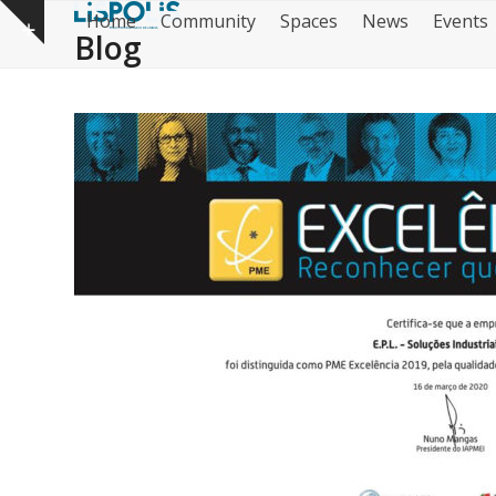
Skip
Home
Community
Spaces
News
Events
to
Blog
content