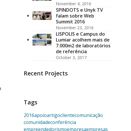
November 4, 2016
SPINDOTS e Unyk TV
falam sobre Web
Summit 2016
November 23, 2016
LISPOLIS e Campus do
Lumiar acolhem mais de
7.000m2 de laboratórios
de referência
October 3, 2017
Recent Projects
a
Tags
2016
apoio
artigo
cliente
comunicação
comunidade
conferência
empreendedorismo
empresa
empresas