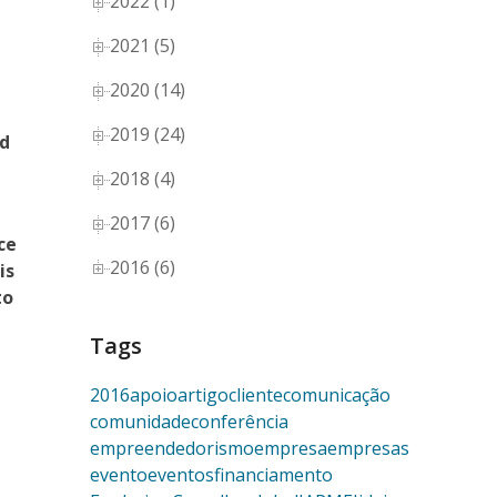
2022 (1)
2021 (5)
2020 (14)
2019 (24)
nd
2018 (4)
2017 (6)
ce
2016 (6)
is
to
Tags
2016
apoio
artigo
cliente
comunicação
comunidade
conferência
empreendedorismo
empresa
empresas
evento
eventos
financiamento