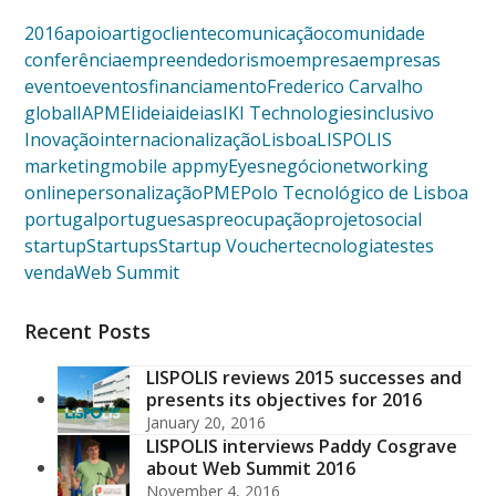
2016
apoio
artigo
cliente
comunicação
comunidade
conferência
empreendedorismo
empresa
empresas
evento
eventos
financiamento
Frederico Carvalho
global
IAPMEI
ideia
ideias
IKI Technologies
inclusivo
Inovação
internacionalização
Lisboa
LISPOLIS
marketing
mobile app
myEyes
negócio
networking
online
personalização
PME
Polo Tecnológico de Lisboa
portugal
portuguesas
preocupação
projeto
social
startup
Startups
Startup Voucher
tecnologia
testes
venda
Web Summit
Recent Posts
LISPOLIS reviews 2015 successes and
presents its objectives for 2016
January 20, 2016
LISPOLIS interviews Paddy Cosgrave
about Web Summit 2016
November 4, 2016