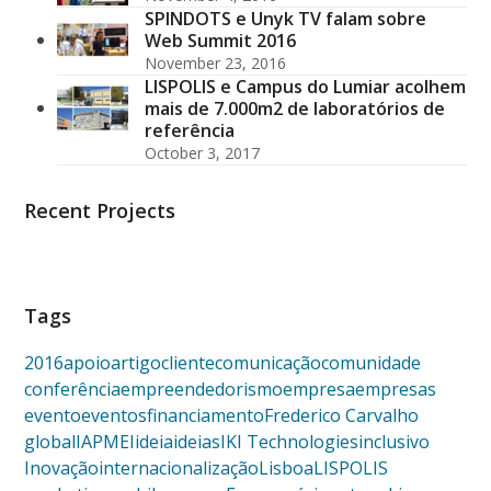
SPINDOTS e Unyk TV falam sobre
Web Summit 2016
November 23, 2016
LISPOLIS e Campus do Lumiar acolhem
mais de 7.000m2 de laboratórios de
referência
October 3, 2017
Recent Projects
Tags
2016
apoio
artigo
cliente
comunicação
comunidade
conferência
empreendedorismo
empresa
empresas
evento
eventos
financiamento
Frederico Carvalho
global
IAPMEI
ideia
ideias
IKI Technologies
inclusivo
Inovação
internacionalização
Lisboa
LISPOLIS