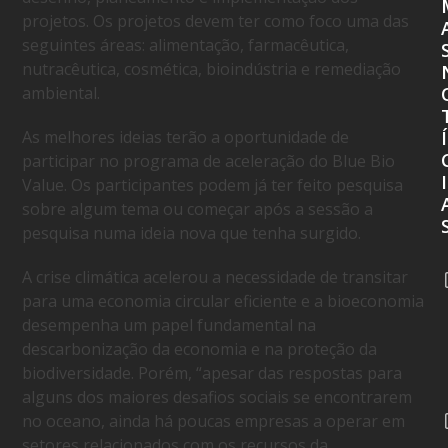
projetos. Os projetos devem ter como foco uma das
seguintes áreas: alimentação, farmacêutica,
nutracêutica, cosmética, bioindústria e remediação
ambiental.
As melhores ideias terão a oportunidade de
Í
participar no programa de aceleração do Blue Bio
I
Value.
Os participantes podem já ter feito pesquisa
sobre algum tema ou começar após a sessão a
pesquisa numa ideia nova que tenha surgido.
A crise climática acelerou a necessidade de transitar
para uma economia circular eficiente e a bioeconomia
desempenha um papel fundamental na
descarbonização da economia e na proteção da
biodiversidade. Porém, “apesar das respostas para
alguns dos maiores desafios sociais se encontrarem
no oceano, ainda há poucas empresas a operar em
setores relacionados com os recursos da