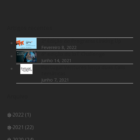
Artigos recentes
2ª Edição do Programa Linking Up
Fevereiro 8, 2022
6ª edição do IoT Challenge
Junho 14, 2021
Portugal Ventures lança duas Calls
temáticas
Junho 7, 2021
Arquivo
2022 (1)
2021 (22)
2020 (24)