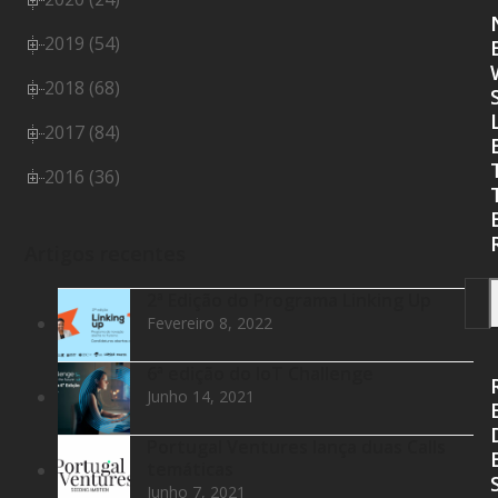
2019 (54)
2018 (68)
2017 (84)
2016 (36)
Artigos recentes
2ª Edição do Programa Linking Up
Fevereiro 8, 2022
6ª edição do IoT Challenge
Junho 14, 2021
Portugal Ventures lança duas Calls
temáticas
Junho 7, 2021