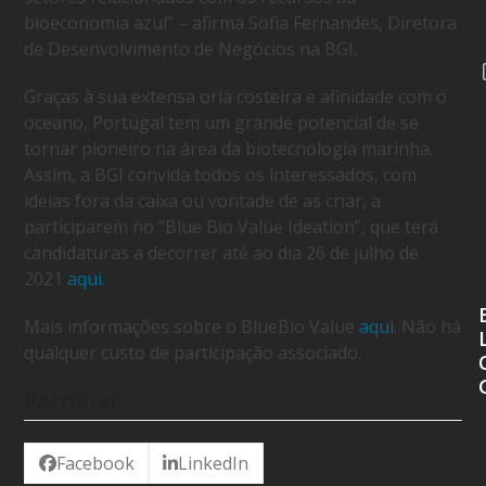
bioeconomia azul” – afirma Sofia Fernandes, Diretora
de Desenvolvimento de Negócios na BGI.
Graças à sua extensa orla costeira e afinidade com o
oceano, Portugal tem um grande potencial de se
tornar pioneiro na área da biotecnologia marinha.
Assim, a BGI convida todos os interessados, com
ideias fora da caixa ou vontade de as criar, a
participarem no “Blue Bio Value Ideation”, que terá
candidaturas a decorrer até ao dia 26 de julho de
2021
aqui
.
Mais informações sobre o BlueBio Value
aqui
.
Não há
qualquer custo de participação associado.
Partilhar
Facebook
LinkedIn